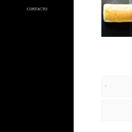
CONTACTO
Pan de Molde
Leer más
Post
navigat