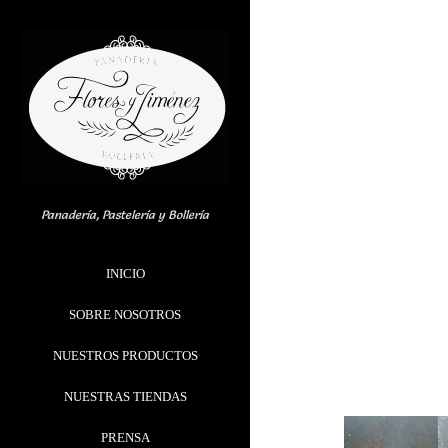
Skip
to
content
Panadería, Pastelería y Bollería
INICIO
SOBRE NOSOTROS
NUESTROS PRODUCTOS
NUESTRAS TIENDAS
PRENSA