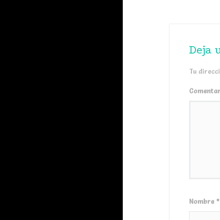
Deja 
Tu direcc
Comenta
Nombre
*