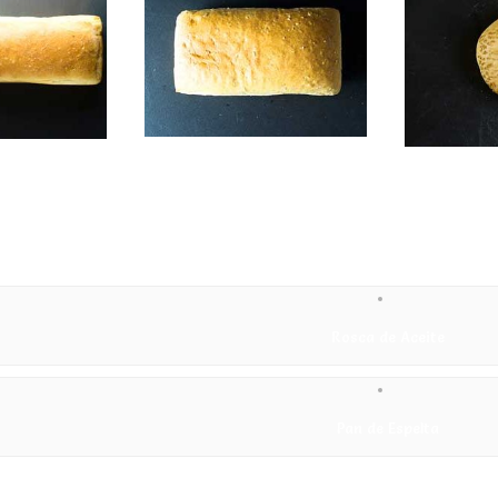
Pan de Espelta
Pan de Hambu
Leer más
Leer más
ion
Rosca de Aceite
Pan de Espelta