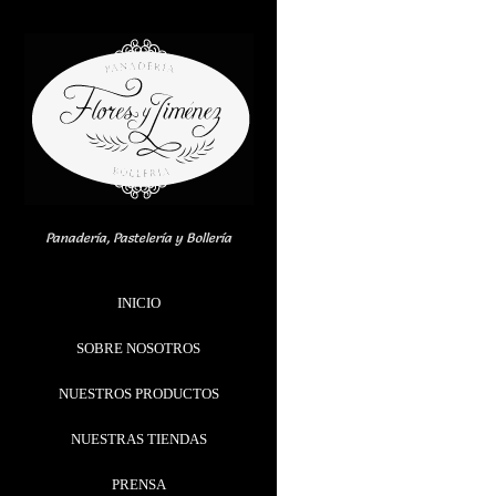
Skip
to
content
Panadería, Pastelería y Bollería
INICIO
SOBRE NOSOTROS
NUESTROS PRODUCTOS
NUESTRAS TIENDAS
PRENSA