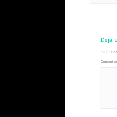
Deja 
Tu direcc
Comenta