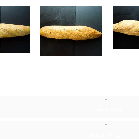
Pueblo
Rústica Integral
Leer más
Leer más
ion
Colon de Espiga
Baguette Integral