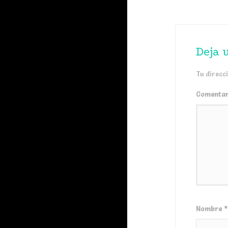
Deja 
Tu direcc
Comenta
Nombre
*