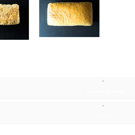
Corbata
Leer más
Pan de Espelta
Leer más
ion
Baguette de Aceite
Centeno