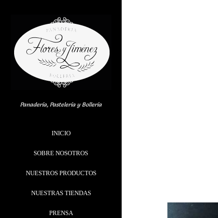
Skip
to
content
Panadería, Pastelería y Bollería
INICIO
SOBRE NOSOTROS
NUESTROS PRODUCTOS
NUESTRAS TIENDAS
PRENSA